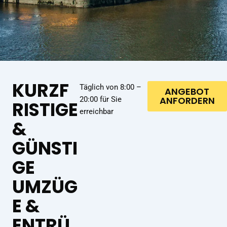
KURZF
Täglich von 8:00 –
ANGEBOT
ANFORDERN
20:00 für Sie
RISTIGE
erreichbar
&
GÜNSTI
GE
UMZÜG
E &
ENTRÜ