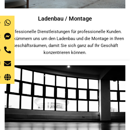
Ladenbau / Montage
p
Professionelle Dienstleistungen für professionelle Kunden.
t
Wir kümmern uns um den Ladenbau und die Montage in Ihren
Geschäftsräumen, damit Sie sich ganz auf Ihr Geschäft
n
konzentrieren können.
l
Q