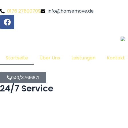
Zum
Inhalt
0176 27600709
info@hansemove.de
F
springen
a
c
e
b
o
Startseite
Über Uns
Leistungen
Kontakt
o
k
040/37616871
24/7 Service